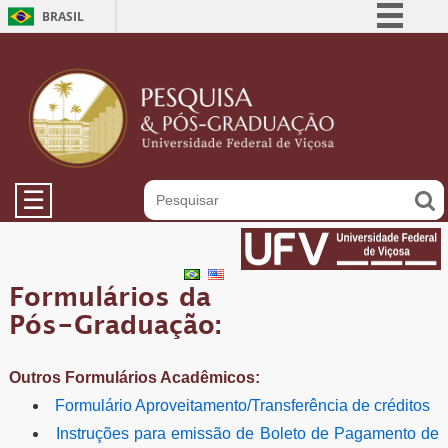
BRASIL
Simplifique!
Comunica BR
Participe
Acesso à informação
Legislação
☰
Canais
Formulários da
Pós-Graduação:
Outros Formulários Acadêmicos:
Formulário Aproveitamento/Transferência de créditos
Instruções para emissão de Boleto de Pagamento de