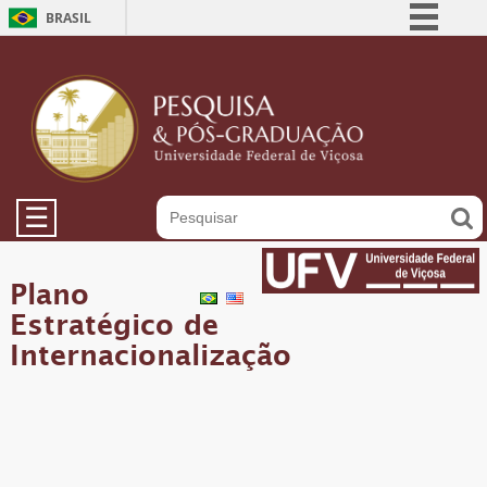
BRASIL
Simplifique!
Comunica BR
Participe
Acesso à informação
Legislação
☰
Canais
Plano
Estratégico de
Internacionalização