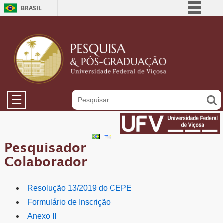
BRASIL
Simplifique!
Comunica BR
Participe
Acesso à informação
Legislação
☰
Canais
Pesquisador
Colaborador
Resolução 13/2019 do CEPE
Formulário de Inscrição
Anexo II