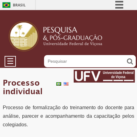
BRASIL
Simplifique!
Comunica BR
Participe
Acesso à informação
Legislação
☰
Canais
Processo
individual
Processo de formalização do treinamento do docente para
análise, parecer e acompanhamento da capacitação pelos
colegiados.