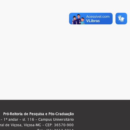
Pró-Reitoria de Pesquisa e Pós-Graduação
 – 1º andar – sl. 116 – Campus Universitário
ral de Viçosa, Viçosa-MG – CEP: 36570-900