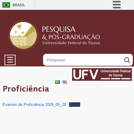
BRASIL
Simplifique!
Comunica BR
Participe
Acesso à informação
Legislação
☰
Canais
Proficiência
Exames de Proficiência 2026_05_28
Baixar