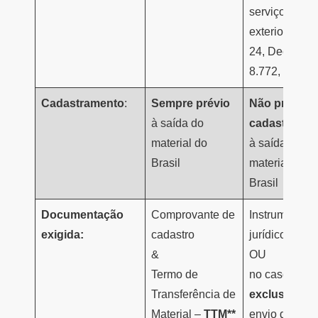
serviços no
exterior (§ 4º, 
24, Decreto n
8.772, de 201
Cadastramento
:
Sempre
prévio
Não precisa
à saída do
cadastro
pré
material do
à saída do
Brasil
material do
Brasil
Documentação
Comprovante de
Instrumento
exigida:
cadastro
jurídico**
&
OU
Termo de
no caso
Transferência de
exclusivo
de
Material –
TTM**
envio de