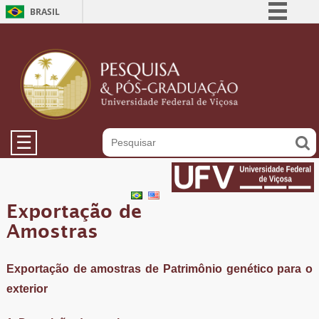
BRASIL
Simplifique!
Comunica BR
Participe
Acesso à informação
Legislação
☰
Canais
Exportação de
Amostras
Exportação de amostras de Patrimônio genético para o
exterior