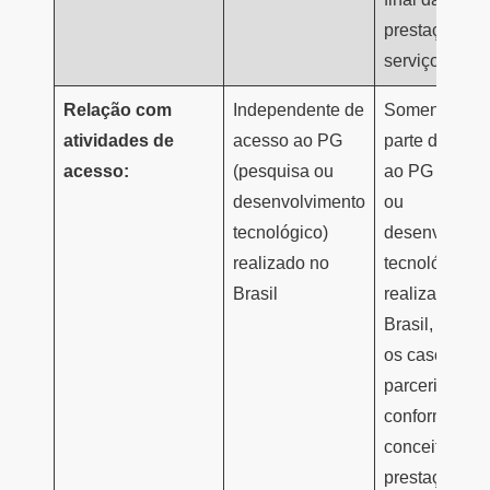
prestação do
serviço*
Relação com
Independente de
Somente co
atividades de
acesso ao PG
parte de ace
acesso:
(pesquisa ou
ao PG (pesqu
desenvolvimento
ou
tecnológico)
desenvolvime
realizado no
tecnológico)
Brasil
realizado no
Brasil, inclui
os casos de
parceria,
conforme o
conceito de
prestação de