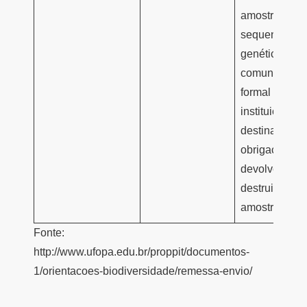
amostra para
sequenciame
genético:
comunicação
formal à
instituição
destinatária 
obrigações d
devolver ou
destruir as
amostras
Fonte:
http://www.ufopa.edu.br/proppit/documentos-
1/orientacoes-biodiversidade/remessa-envio/