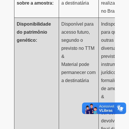
sobre a amostra:
a destinatária
realiza o ace
no Brasil
Disponibilidade
Disponível para
Indisponível
do patrimônio
acesso futuro,
para quaisqu
genético:
segundo o
outras ativid
previsto no TTM
diversas das
&
previstas no
Material pode
instrumento
permanecer com
jurídico que
a destinatária
formalize o e
de amostra
&
Material deve
ser destruído
devolvido ao
final da