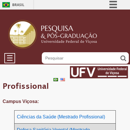
BRASIL
Simplifique!
Comunica BR
Participe
Acesso à informação
Legislação
☰
Canais
Profissional
Campus Viçosa:
Ciências da Saúde (Mestrado Profissional)
Defesa Sanitária Vegetal (Mestrado