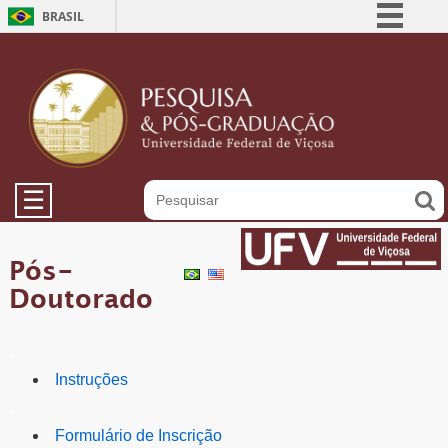
BRASIL
Simplifique!
Comunica BR
Participe
Acesso à informação
Legislação
☰
Canais
Pós-
Doutorado
.
Instruções
.
Formulário de Inscrição