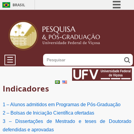
BRASIL
Simplifique!
Comunica BR
Participe
Acesso à informação
Legislação
☰
Canais
Indicadores
1 – Alunos admitidos em Programas de Pós-Graduação
2 – Bolsas de Iniciação Científica ofertadas
3 – Dissertações de Mestrado e teses de Doutorado
defendidas e aprovadas