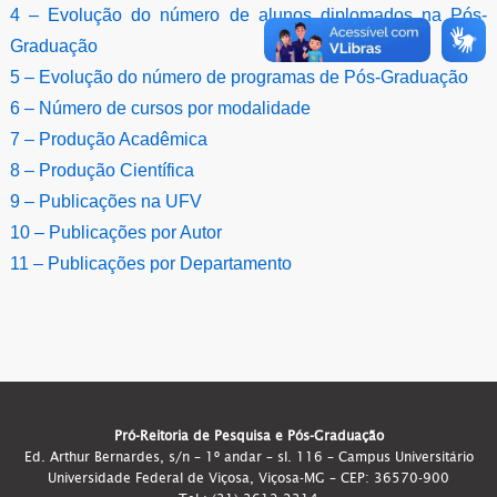
4 – Evolução do número de alunos diplomados na Pós-
Graduação
5
– Evolução do número de programas de Pós-Graduação
6 – Número de cursos por modalidade
7 – Produção Acadêmica
8 – Produção Científica
9 – Publicações na UFV
10 – Publicações por Autor
11 – Publicações por Departamento
Pró-Reitoria de Pesquisa e Pós-Graduação
Ed. Arthur Bernardes, s/n – 1º andar – sl. 116 – Campus Universitário
Universidade Federal de Viçosa, Viçosa-MG – CEP: 36570-900