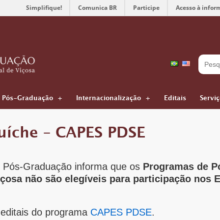
Simplifique!
Comunica BR
Participe
Acesso à infor
Pós-Graduação
Internacionalização
Editais
Servi
uíche – CAPES PDSE
 e Pós-Graduação informa que os
Programas de P
içosa não são elegíveis para participação nos 
 editais do programa
CAPES PDSE
.