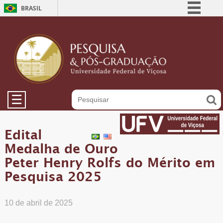
BRASIL
Simplifique!
Comunica BR
Participe
Acesso à informação
Legislação
☰
Canais
Edital
Medalha de Ouro
Peter Henry Rolfs do Mérito em
Pesquisa 2025
10 de abril de 2025