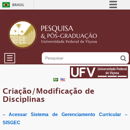
BRASIL
Simplifique!
Comunica BR
Participe
Acesso à informação
Legislação
☰
Canais
Criação/Modificação de
Disciplinas
– Acessar Sistema de Gerenciamento Curricular –
SISGEC