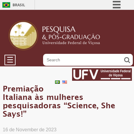
BRASIL
Simplifique!
Comunica BR
Participe
Acesso à informação
Legislação
☰
Canais
Premiação
Italiana às mulheres
pesquisadoras “Science, She
Says!”
16 de November de 2023