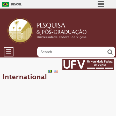
BRASIL
Simplifique!
Comunica BR
Participe
Acesso à informação
Legislação
☰
Canais
International